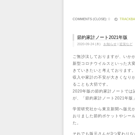
COMMENTS (CLOSE):
0
TRACKB
節約家計ノート2021年版
2020-09-24 (木)
お知らせ
|
近況など
ご無沙汰しておりますが、いか
新型コロナウイルスといった大
きていきたいと考えております
収入や家計の不安が大きくなり
ることも大切です。
2020年版の節約家計ノートで
が、「節約家計ノート2021年版
学習研究社から東京新聞へ版元
おりました節約ポケットやシー
た。
それでも版元さんが3つ変わりな