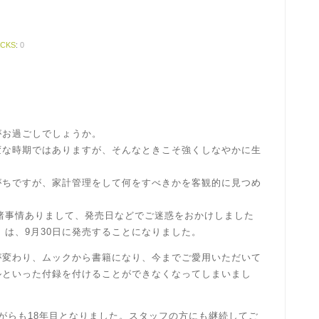
ACKS
:
0
がお過ごしでしょうか。
変な時期ではありますが、そんなときこそ強くしなやかに生
。
がちですが、家計管理をして何をすべきかを客観的に見つめ
は諸事情ありまして、発売日などでご迷惑をおかけしました
」は、9月30日に発売することになりました。
が変わり、ムックから書籍になり、今までご愛用いただいて
ルといった付録を付けることができなくなってしまいまし
がらも18年目となりました。スタッフの方にも継続してご