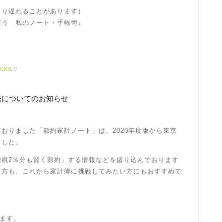
により遅れることがあります）
整う 私のノート・手帳術』
ACKS
:
0
売についてのお知らせ
おりました「節約家計ノート」は、2020年度版から東京
ました。
増税2％分も賢く節約」する情報などを盛り込んでおります
る方も、これから家計簿に挑戦してみたい方にもおすすめで
ります。