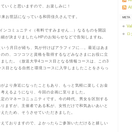
ていくと思いますので、お楽しみに！
A
年来お世話になっている和田佳久さんです。
META
Va
インコミュニティ（有料ですみません…）なるものを開設
ロ
詳細が決まりましたらHPのお知らせなどで告知しますね。
という月日が経ち、気が付けばアラフィフに…。最近はあま
ものの、コツコツと資格を取得するなどみなさまにお役に立
ました。（放送大学4コース目となる情報コースは、この3
ース目となる自然と環境コースに入学しましたことをさらっ
がより身近になったこともあり、もっと気軽に楽しくお金
と考えるようになり、今回の企画に至りました。
定のマネーコニュニティです。今の時代、男女を区別する
ありますが、主催者である私が、女性だけで和気あいあいと
考えたため、そうさせていただきました。
えておりますので、よかったらご参加いただけると嬉しい