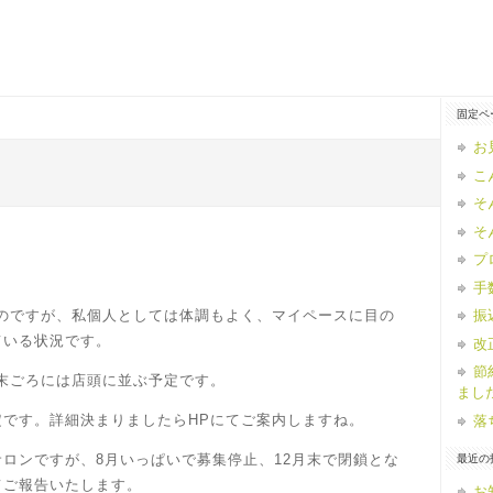
固定ペ
お
こ
そ
そ
プ
手
なのですが、私個人としては体調もよく、マイペースに目の
振
ている状況です。
改
節
月末ごろには店頭に並ぶ予定です。
まし
です。詳細決まりましたらHPにてご案内しますね。
落
ロンですが、8月いっぱいで募集停止、12月末で閉鎖とな
最近の
てご報告いたします。
お