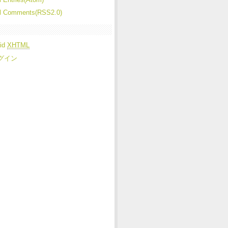
ll Comments(RSS2.0)
lid
XHTML
グイン