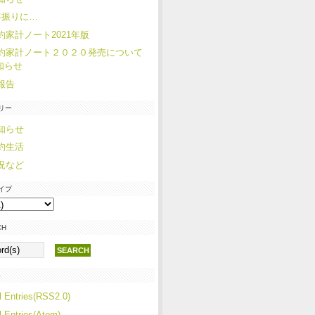
年振りに…
約家計ノート2021年版
約家計ノート２０２０発売について
知らせ
報告
リー
知らせ
約生活
況など
イブ
CH
S
l Entries(RSS2.0)
l Entries(Atom)