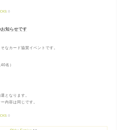
ACKS
:
0
のお知らせです
りそなカード協賛イベントです。
40名）
抽選となります。
ナー内容は同じです。
ACKS
:
0