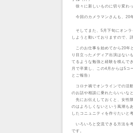
徐々に新しいものに切り変わっ
今回のカメラマンさんも、20
そしてまた、5月下旬にオンラ
しようと動いておりますので、
このお仕事を始めてから20年
り目立ったメディア出演はない
てるような勉強と経験を積んでき
月で卒業し、この4月からは5コ
とご報告）
コロナ禍でオンラインでの活動
のお話や相談に乗れたらいいな
先にお伝えしておくと、女性限
のはよろしくないという風潮も
したコニュニティを作りたいと
いろいろと交流できる方法を考
です。