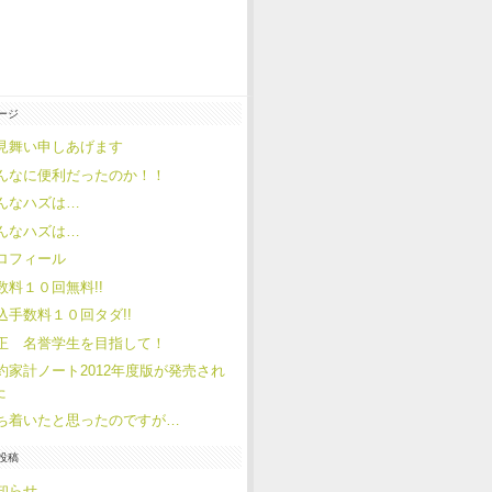
ージ
見舞い申しあげます
んなに便利だったのか！！
んなハズは…
んなハズは…
ロフィール
数料１０回無料!!
込手数料１０回タダ!!
正 名誉学生を目指して！
約家計ノート2012年度版が発売され
た
ち着いたと思ったのですが…
投稿
知らせ