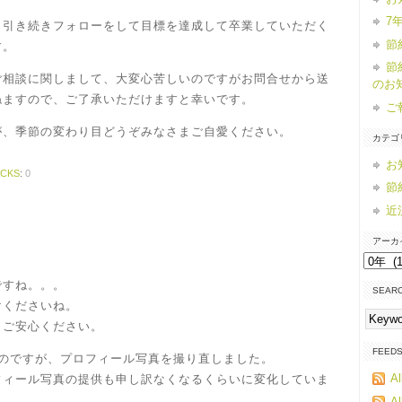
7
、引き続きフォローをして目標を達成して卒業していただく
節
す。
節
ご相談に関しまして、大変心苦しいのですがお問合せから送
のお
ねますので、ご了承いただけますと幸いです。
ご
が、季節の変わり目どうぞみなさまご自愛ください。
カテゴ
お
ACKS
:
0
節
近
アーカ
ア
ー
すね。。。
SEAR
カ
くださいね。
イ
ご安心ください。
ブ
FEED
のですが、プロフィール写真を撮り直しました。
Al
ィール写真の提供も申し訳なくなるくらいに変化していま
Al